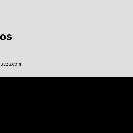
nos
5
queza.com