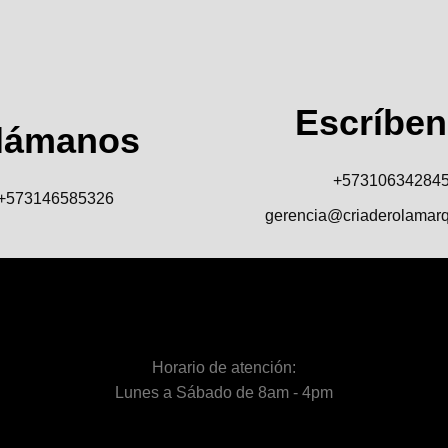
Escríbe
lámanos
+57310634284
+573146585326
gerencia@criaderolamar
Horario de atención:
Lunes a Sábado de 8am - 4pm