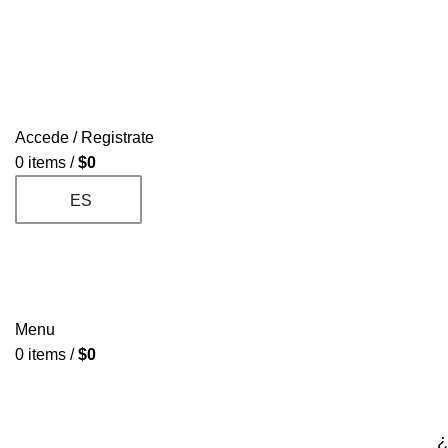
Accede / Registrate
0
items
/
$
0
ES
Menu
0
items
/
$
0
HOME
MI CUENTA
¿