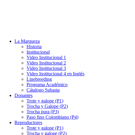
La Marqueza
Historia
Institucional
Video Institucional 1
Video Institucional 2
Video Institucional 3
Video Institucional 4 en Inglés
Linebreeding
Programa Académico
Cátalogo Subasta
Donantes
Trote y galope (P1)
Trocha y Galope (P2)
Trocha pura (P3)
Paso fino Colombiano (P4)
Reproductores
Trote y galope (P1)
Trocha y galope (P2)