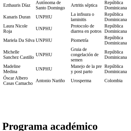
Autónoma de
República
Ezthauris Díaz
Artritis séptica
Santo Domingo
Dominicana
La infisura o
República
Kanaris Duran
UNPHU
laminitis
Dominicana
Laura Nicole
Protocolo de
República
UNPHU
Roja
diarrea en potros
Dominicana
República
Mariela Da Silva
UNPHU
Piometría
Dominicana
Gruia de
Michelle
República
UNPHU
congelación de
Sanchez Castillo
Dominicana
semen
Madeline
Manejo de la pre
República
UNPHU
Medina
y post parto
Dominicana
Óscar Albero
Antonio Nariño
Urosperma
Colombia
Casas Camacho
Programa académico