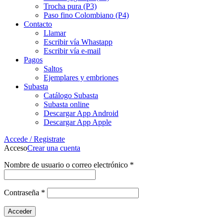
Trocha pura (P3)
Paso fino Colombiano (P4)
Contacto
Llamar
Escribir vía Whastapp
Escribir vía e-mail
Pagos
Saltos
Ejemplares y embriones
Subasta
Catálogo Subasta
Subasta online
Descargar App Android
Descargar App Apple
Accede / Registrate
Acceso
Crear una cuenta
Nombre de usuario o correo electrónico
*
Contraseña
*
Acceder