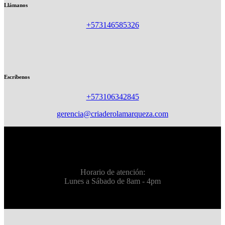
Llámanos
+573146585326
Escríbenos
+573106342845
gerencia@criaderolamarqueza.com
Horario de atención:
Lunes a Sábado de 8am - 4pm