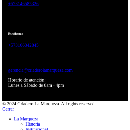
+573146585326
Escríbenos
+573106342845
gerencia@criaderolamarqueza.com
Horario de atención:
Lunes a Sábado de 8am - 4pm
© 2024 Criadero La Marqueza. All rights reserved.
Cerrar
La Marqueza
Historia
Institucional