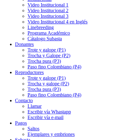
Video Institucional 1
Video Institucional 2
Video Institucional 3
Video Institucional 4 en Inglés
Linebreeding
Programa Académico
Cátalogo Subasta
Donantes
Trote y galope (P1)
Trocha y Galope (P2)
Trocha pura (P3)
Paso fino Colombiano (P4)
Reproductores
Trote y galope (P1)
Trocha y galope (P2)
Trocha pura (P3)
Paso fino Colombiano (P4)
Contacto
Llamar
Escribir vía Whastapp
Escribir vía e-mail
Pagos
Saltos
Ejemplares y embriones
Subasta