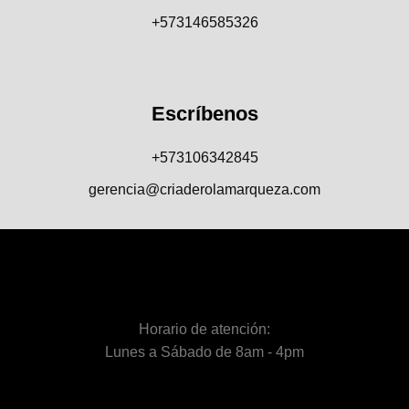
+573146585326
Escríbenos
+573106342845
gerencia@criaderolamarqueza.com
Horario de atención:
Lunes a Sábado de 8am - 4pm