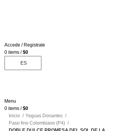
H
LA MARQUEZA
DONANTES
REPRODUCTORES
CONTACTO
PAGOS
SUBASTA
I
Accede / Registrate
V
0
items
/
$
0
V
ES
V
V
L
P
Menu
0
items
/
$
0
C
Inicio
Yeguas Donantes
Paso fino Colombiano (P4)
T
DOBLE DULCE PROMESA DEL SOL DE LA