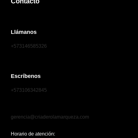
Contacto
Llámanos
+573146585326
Escríbenos
+573106342845
gerencia@criaderolamarqueza.com
Horario de atención: