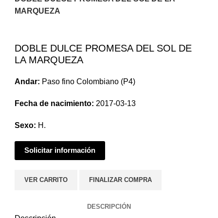
T
MARQUEZA
T
Clic para agrandar
P
DOBLE DULCE PROMESA DEL SOL DE
LA MARQUEZA
T
T
Andar:
Paso fino Colombiano (P4)
T
Fecha de nacimiento:
2017-03-13
P
Sexo:
H.
S
Solicitar información
E
VER CARRITO
FINALIZAR COMPRA
DESCRIPCIÓN