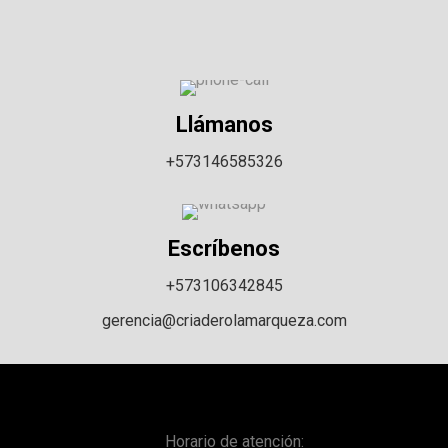
Llámanos
+573146585326
Escríbenos
+573106342845
gerencia@criaderolamarqueza.com
Horario de atención: