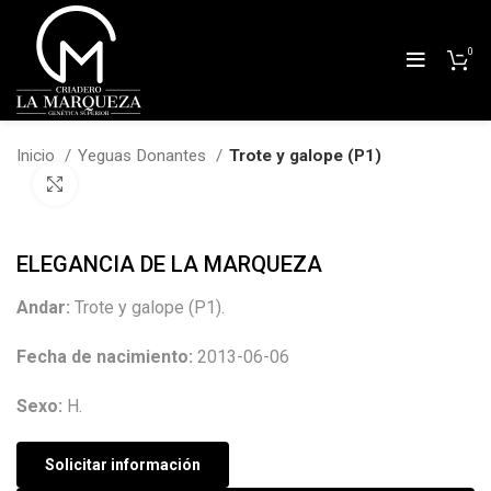
0
Inicio
Yeguas Donantes
Trote y galope (P1)
Clic para agrandar
ELEGANCIA DE LA MARQUEZA
Andar:
Trote y galope (P1).
Fecha de nacimiento:
2013-06-06
Sexo:
H.
Solicitar información