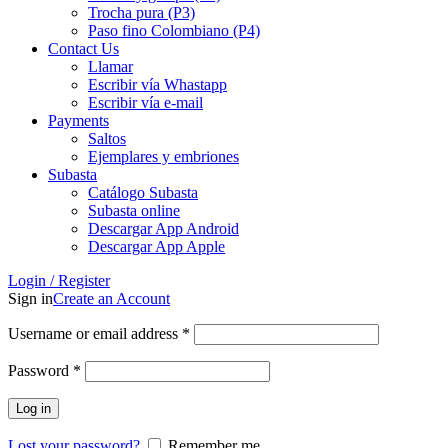
Trocha pura (P3)
Paso fino Colombiano (P4)
Contact Us
Llamar
Escribir vía Whastapp
Escribir vía e-mail
Payments
Saltos
Ejemplares y embriones
Subasta
Catálogo Subasta
Subasta online
Descargar App Android
Descargar App Apple
Login / Register
Sign in
Create an Account
Username or email address
*
Password
*
Log in
Lost your password?
Remember me