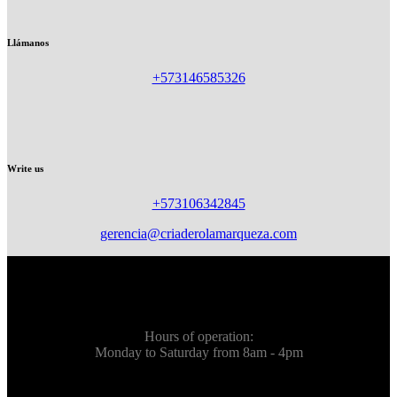
Llámanos
+573146585326
Write us
+573106342845
gerencia@criaderolamarqueza.com
Hours of operation:
Monday to Saturday from 8am - 4pm