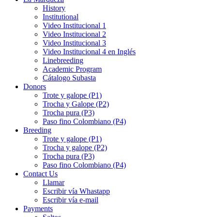
History
Institutional
Video Institucional 1
Video Institucional 2
Video Institucional 3
Video Institucional 4 en Inglés
Linebreeding
Academic Program
Cátalogo Subasta
Donors
Trote y galope (P1)
Trocha y Galope (P2)
Trocha pura (P3)
Paso fino Colombiano (P4)
Breeding
Trote y galope (P1)
Trocha y galope (P2)
Trocha pura (P3)
Paso fino Colombiano (P4)
Contact Us
Llamar
Escribir vía Whastapp
Escribir vía e-mail
Payments