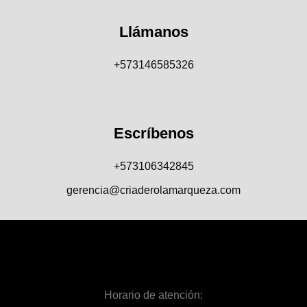
Llámanos
+573146585326
Escríbenos
+573106342845
gerencia@criaderolamarqueza.com
Horario de atención: