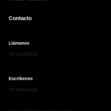
Contacto
Llámanos
+573146585326
Escríbenos
+573106342845