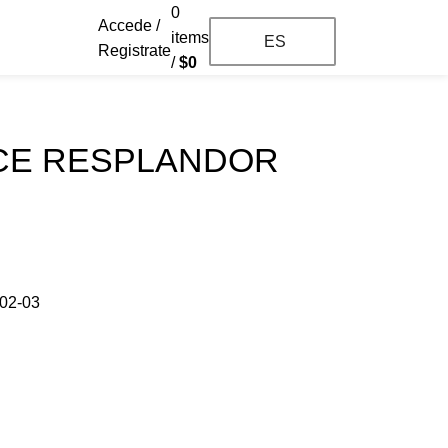
0
Accede /
basta
items
ES
Registrate
/
$
0
CE RESPLANDOR
02-03