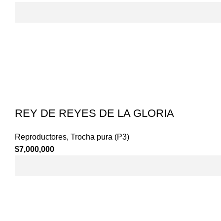
de
precios:
desde
$1,500,000
hasta
$3,000,000
REY DE REYES DE LA GLORIA
Reproductores
,
Trocha pura (P3)
$
7,000,000