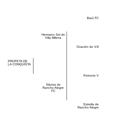
Barú FC
Hermano Sol de
Villa Milena
Ovación de V-8
PROFETA DE
LA CONQUISTA
Petronio V
Silueta de
Rancho Alegre
FC
Estrella de
Rancho Alegre