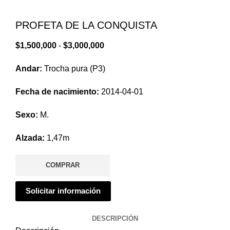
T
Clic para agrandar
T
PROFETA DE LA CONQUISTA
P
Rango
$
1,500,000
-
$
3,000,000
de
T
Andar:
Trocha pura (P3)
precios:
desde
T
Fecha de nacimiento:
2014-04-01
$1,500,000
T
hasta
Sexo:
M.
P
$3,000,000
Alzada:
1,47m
S
E
COMPRAR
Solicitar información
DESCRIPCIÓN