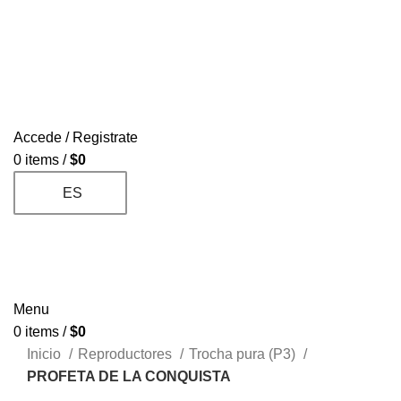
H
LA MARQUEZA
DONANTES
REPRODUCTORES
CONTACTO
PAGOS
SUBASTA
I
Accede / Registrate
V
0
items
/
$
0
V
ES
V
V
L
P
Menu
0
items
/
$
0
C
Inicio
Reproductores
Trocha pura (P3)
PROFETA DE LA CONQUISTA
T