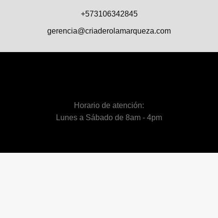
+573106342845
gerencia@criaderolamarqueza.com
Horario de atención:
Lunes a Sábado de 8am - 4pm