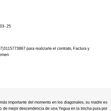
T
T
P
03- 25
S
E
57)3115773867
para realizarle el contrato, Factura y
semen
 importante del momento en los diagonales, su madre es
ulo de mejor descendencia de una Yegua en la trocha pura por