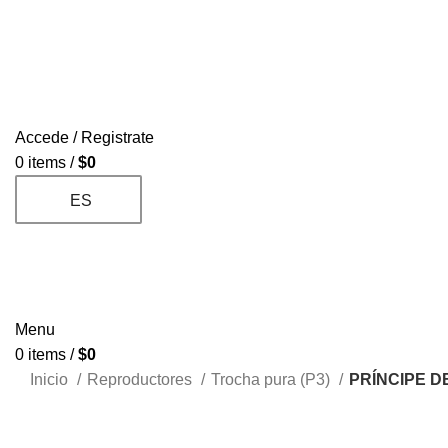
Accede / Registrate
0
items
/
$
0
ES
Menu
0
items
/
$
0
Inicio
Reproductores
Trocha pura (P3)
PRÍNCIPE D
Sold out